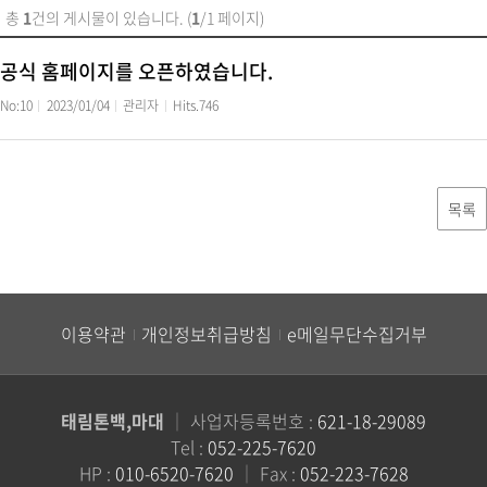
총
1
건의 게시물이 있습니다. (
1
/1 페이지)
공식 홈페이지를 오픈하였습니다.
No:10
2023/01/04
관리자
Hits.746
목록
이용약관
개인정보취급방침
e메일무단수집거부
태림톤백,마대
｜
사업자등록번호 :
621-18-29089
Tel :
052-225-7620
HP :
010-6520-7620
｜
Fax :
052-223-7628